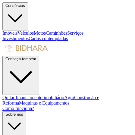
Consórcios
Imóveis
Veículos
Motos
Caminhões
Serviços
Investimentos
Cartas contempladas
Conheça também
Quitar financiamento imobiliário
Agro
Construção e
Reforma
Maquinas e Equipamentos
Como funciona?
Sobre nós