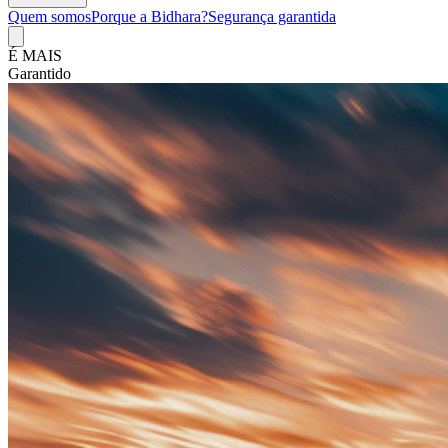
Quem somos
Porque a Bidhara?
Segurança garantida
É MAIS
Vantagem