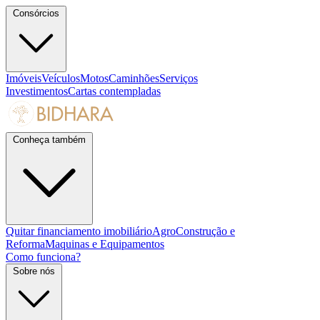
Consórcios
Imóveis
Veículos
Motos
Caminhões
Serviços
Investimentos
Cartas contempladas
Conheça também
Quitar financiamento imobiliário
Agro
Construção e
Reforma
Maquinas e Equipamentos
Como funciona?
Sobre nós